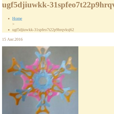
ugf5djiuwkk-31spfeo7t22p9hrq
Home
>
ugf5djiuwkk-31spfeo7t22p9hrqvksj62
15
Авг.2016