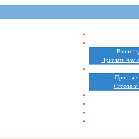
Главна
Поделк
Ваши по
Прислать нам 
Инструк
Простые
Сложные
Стоимос
Заказат
Сотрудниче
Доставк