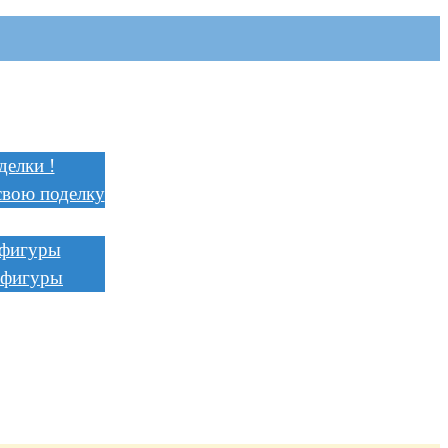
я
и
делки !
свою поделку
ции
 фигуры
 фигуры
ть
ь
ство
а