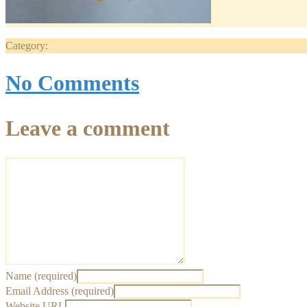
Category:
No Comments
Leave a comment
Name (required)
Email Address (required)
Website URL