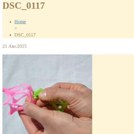
DSC_0117
Home
>
DSC_0117
21
Авг.2015