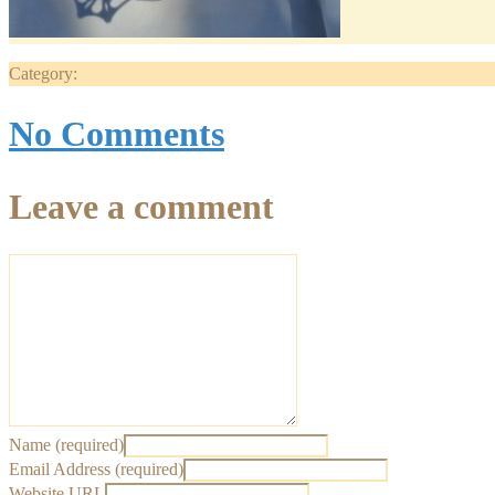
Category:
No Comments
Leave a comment
Name (required)
Email Address (required)
Website URL