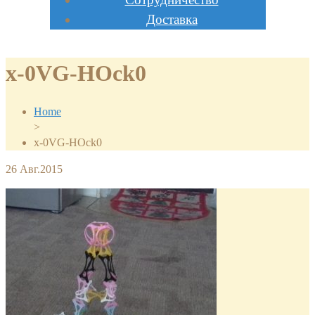
Доставка
x-0VG-HOck0
Home
>
x-0VG-HOck0
26
Авг.2015