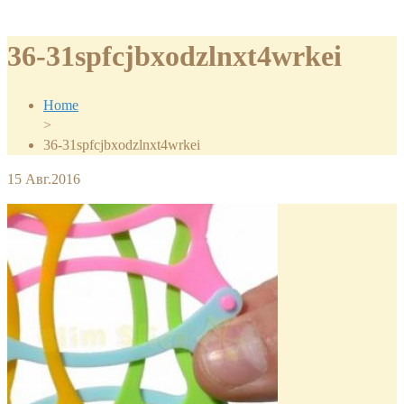
36-31spfcjbxodzlnxt4wrkei
Home
>
36-31spfcjbxodzlnxt4wrkei
15
Авг.2016