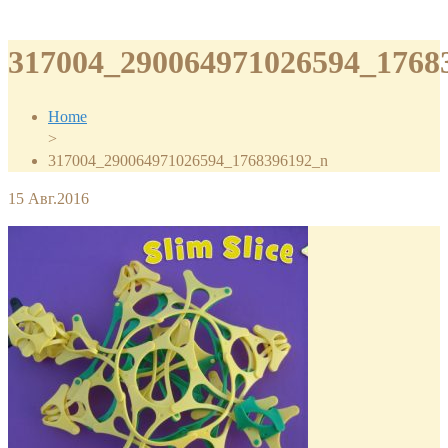
317004_290064971026594_1768
Home
>
317004_290064971026594_1768396192_n
15
Авг.2016