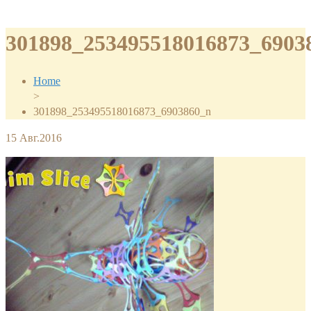
301898_253495518016873_6903
Home
>
301898_253495518016873_6903860_n
15
Авг.2016