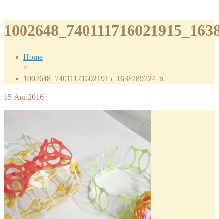
1002648_740111716021915_163
Home
>
1002648_740111716021915_1638789724_n
15
Авг.2016