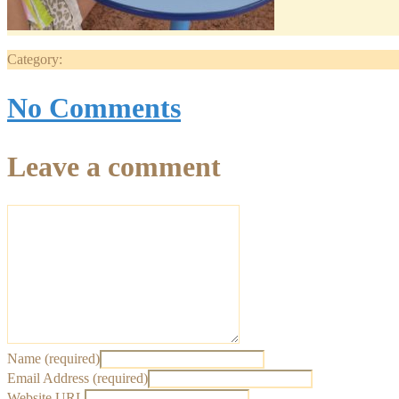
Category:
No Comments
Leave a comment
Name (required)
Email Address (required)
Website URL