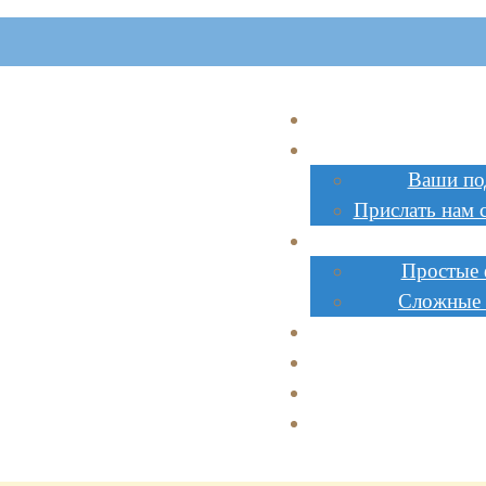
Главна
Поделк
Ваши по
Прислать нам 
Инструк
Простые
Сложные
Стоимос
Заказат
Сотрудниче
Доставк