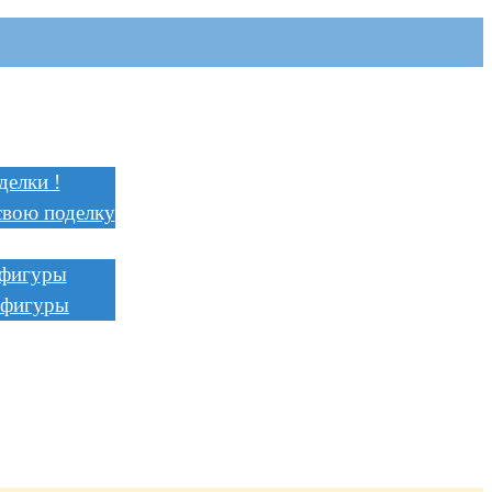
я
и
делки !
свою поделку
ции
 фигуры
 фигуры
ть
ь
ство
а