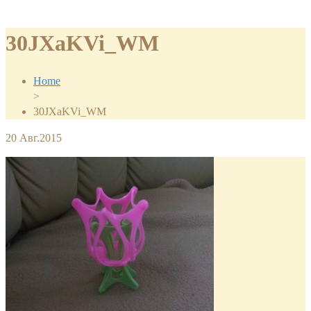
30JXaKVi_WM
Home
>
30JXaKVi_WM
20
Авг.2015