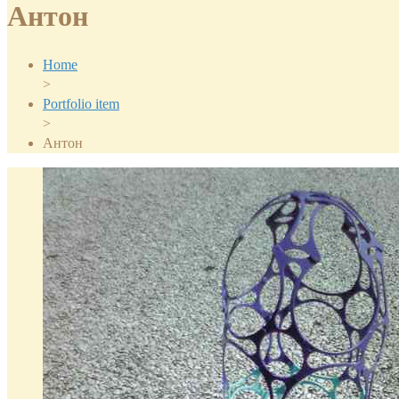
Антон
Home
>
Portfolio item
>
Антон