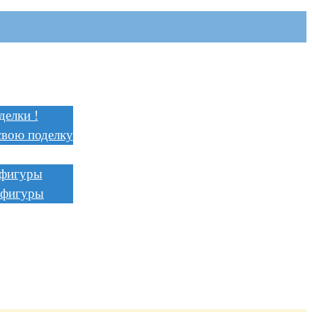
я
и
делки !
свою поделку
ции
 фигуры
 фигуры
ть
ь
ство
а