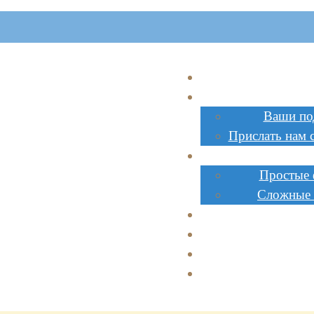
Главна
Поделк
Ваши по
Прислать нам 
Инструк
Простые
Сложные
Стоимос
Заказат
Сотрудниче
Доставк