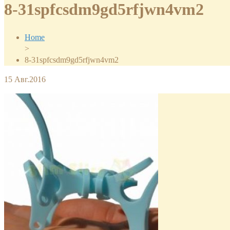
8-31spfcsdm9gd5rfjwn4vm2
Home
>
8-31spfcsdm9gd5rfjwn4vm2
15
Авг.2016