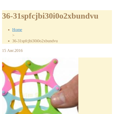
36-31spfcjbi30i0o2xbundvu
Home
>
36-31spfcjbi30i0o2xbundvu
15
Авг.2016