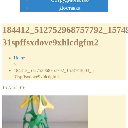
Доставка
184412_512752968757792_1574
31spffsxdove9xhlcdgfm2
Home
>
184412_512752968757792_1574913603_n-
31spffsxdove9xhlcdgfm2
15
Авг.2016