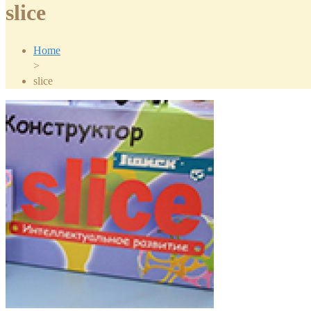
slice
Home
>
slice