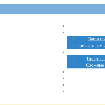
Главна
Поделк
Ваши по
Прислать нам 
Инструк
Простые
Сложные
Стоимос
Заказат
Сотрудниче
Доставк