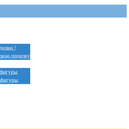
я
и
делки !
свою поделку
ции
 фигуры
 фигуры
ть
ь
ство
а